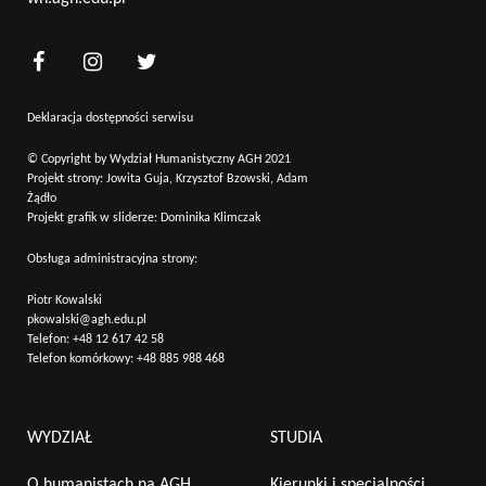
Deklaracja dostępności serwisu
© Copyright by Wydział Humanistyczny AGH 2021
Projekt strony: Jowita Guja, Krzysztof Bzowski, Adam
Żądło
Projekt grafik w sliderze: Dominika Klimczak
Obsługa administracyjna strony:
Piotr Kowalski
pkowalski@agh.edu.pl
Telefon:
+48 12 617 42 58
Telefon komórkowy:
+48 885 988 468
WYDZIAŁ
STUDIA
O humanistach na AGH
Kierunki i specjalności