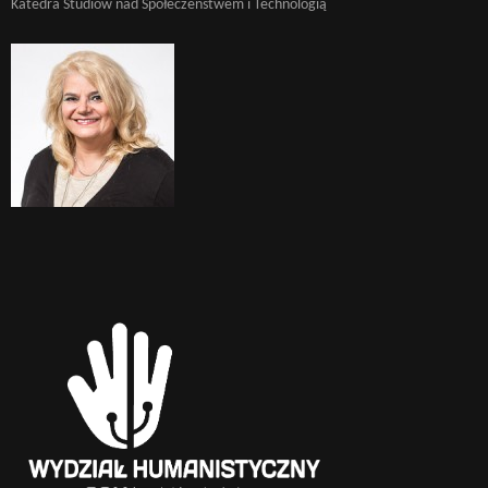
Katedra Studiów nad Społeczeństwem i Technologią