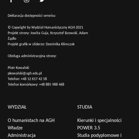
Deklaracja dostępności serwisu
© Copyright by Wydział Humanistyczny AGH 2021
Projekt strony: Jowita Guja, Krzysztof Bzowski, Adam
Żądło
Projekt grafik w sliderze: Dominika Klimczak
Obsługa administracyjna strony:
Piotr Kowalski
pkowalski@agh.edu.pl
Telefon:
+48 12 617 42 58
Telefon komórkowy:
+48 885 988 468
WYDZIAŁ
STUDIA
O humanistach na AGH
Kierunki i specjalności
Władze
POWER 3.5
Administracja
Studia podyplomowe i