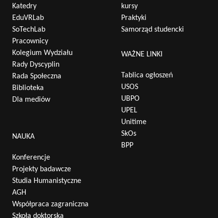
Katedry
kursy
EduVRLab
Praktyki
Wyszukaj na stronie:
SoTechLab
Samorząd studencki
Pracownicy
Kolegium Wydziału
WAŻNE LINKI
Rady Dyscyplin
Tablica ogłoszeń
Rada Społeczna
USOS
Biblioteka
UBPO
Dla mediów
UPEL
Unitime
SkOs
NAUKA
BPP
Konferencje
Projekty badawcze
Studia Humanistyczne
AGH
Współpraca zagraniczna
Szkoła doktorska