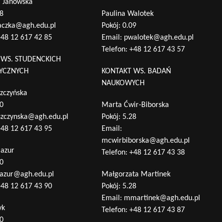
a Janowska
28
Paulina Walotek
aczka@agh.edu.pl
Pokój: 0.09
48 12 617 42 85
Email:
pwalotek@agh.edu.pl
Telefon:
+48 12 617 43 57
 WS. STUDENCKICH
TYCZNYCH
KONTAKT WS. BADAŃ
NAUKOWYCH
zczyńska
10
Marta Ćwir-Biborska
szczynska@agh.edu.pl
Pokój: 5.28
48 12 617 43 95
Email:
mcwirbiborska@agh.edu.pl
Mazur
Telefon:
+48 12 617 43 38
10
azur@agh.edu.pl
Małgorzata Martinek
48 12 617 43 90
Pokój: 5.28
Email:
mmartinek@agh.edu.pl
yk
Telefon:
+48 12 617 43 87
10