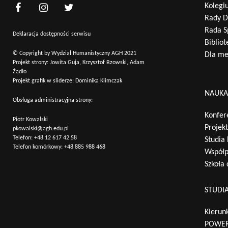
Kolegi
Rady D
Rada S
Deklaracja dostępności serwisu
Bibliot
© Copyright by Wydział Humanistyczny AGH 2021
Dla m
Projekt strony: Jowita Guja, Krzysztof Bzowski, Adam
Żądło
Projekt grafik w sliderze: Dominika Klimczak
NAUK
Obsługa administracyjna strony:
Konfer
Piotr Kowalski
Projek
pkowalski@agh.edu.pl
Telefon:
+48 12 617 42 58
Studia
Telefon komórkowy:
+48 885 988 468
Współp
Szkoła
STUDI
Kierunk
POWER