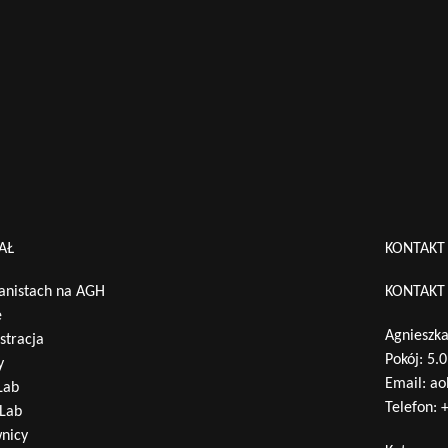
AŁ
KONTAKT
nistach na AGH
KONTAKT
e
Agnieszka
stracja
Pokój: 5.
y
Email:
ao
Lab
Telefon:
+
Lab
nicy