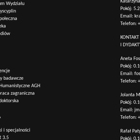
Katarzyn
um Wydziału
Pokój: 5.
yscyplin
Email:
kr
połeczna
Telefon:
+
eka
ediów
KONTAKT
I DYDAK
A
Aneta Fos
Pokój: 0.
encje
Email:
fo
ty badawcze
Telefon:
+
 Humanistyczne AGH
raca zagraniczna
Jolanta 
 doktorska
Pokój: 0.
Email:
jm
A
Telefon:
+
i i specjalności
Rafał Pat
 3.5
Pokój: 0.