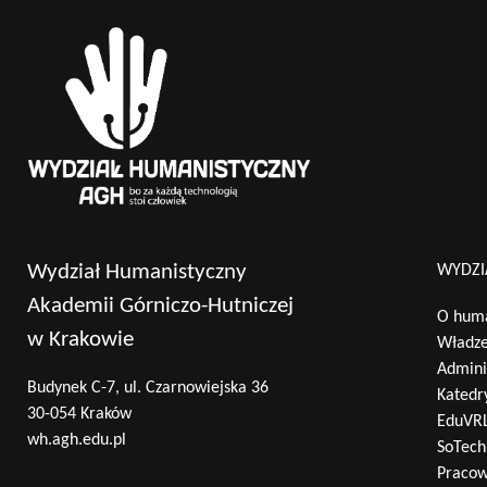
Wydział Humanistyczny
WYDZI
Akademii Górniczo-Hutniczej
O huma
w Krakowie
Władz
Admini
Budynek C-7, ul. Czarnowiejska 36
Katedr
30-054 Kraków
EduVR
wh.agh.edu.pl
SoTech
Pracow