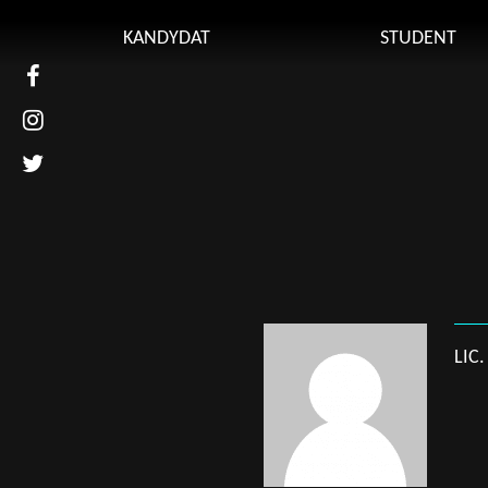
Kontakt
KANDYDAT
STUDENT
Uniwers
Obsługi
Kierunki studiów
Plan zaj
Rekrutacja
Uczelnia
Learnin
Uczelni
Przedmi
(UBPO)
Regulami
LIC
Przewod
Erasmus
Sylabus