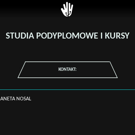
 z Dziekanatem
ytecki System
USOS
 Studiów (USOS)
Unitime
ęć (Unitime)
STUDIA PODYPLOMOWE I KURSY
SkOs
na Platforma E-
BPP
gowa (UPEL)
Zaloguj
ana Baza
KONTAKT:
otów Obieralnych
ny i zarządzenia
. ANETA NOSAL
nik
+
 AGH