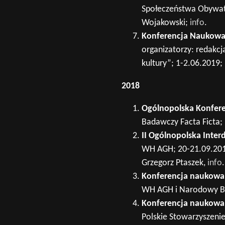
Społeczeństwa Obywate
Wojakowski;
info
.
Konferencja Naukowa „
organizatorzy: redakcj
kultury”; 1-2.06.2019; 
2018
Ogólnopolska Konferen
Badawczy Facta Ficta; 
II Ogólnopolska Inte
WH AGH; 20-21.09.2018
Grzegorz Ptaszek,
info
.
Konferencja naukowa 
WH AGH i Narodowy Ba
Konferencja naukowa 
Polskie Stowarzyszeni