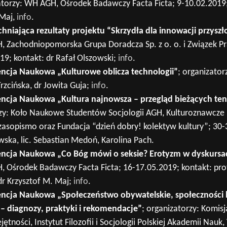
atorzy: WH AGH, Ośrodek Badawczy Facta Ficta; 9-10.02.2019;
 Maj,
info
.
niająca rezultaty projektu “Skrzydła dla innowacji przyszło
H, Zachodniopomorska Grupa Doradcza Sp. z o. o. i Związek
9; kontakt: dr Rafał Olszowski;
info
.
ncja Naukowa „Kulturowe oblicza technologii”
; organizato
Trzcińska, dr Jowita Guja;
info
.
cja Naukowa „Kultura najnowsza – przegląd bieżących tende
rzy: Koło Naukowe Studentów Socjologii AGH, Kulturoznawcz
zasopismo oraz Fundacja “dzień dobry! kolektyw kultury”; 30-
ska, lic. Sebastian Medoń, Karolina Pach.
ncja Naukowa „Co Bóg mówi o seksie? Erotyzm w dyskursach
, Ośrodek Badawczy Facta Ficta; 16-17.05.2019; kontakt: pro
 dr Krzysztof M. Maj;
info
.
ncja Naukowa „Społeczeństwo obywatelskie, społeczności 
 – diagnozy, praktyki i rekomendacje”
; organizatorzy: Komis
ętności, Instytut Filozofii i Socjologii Polskiej Akademii Nauk