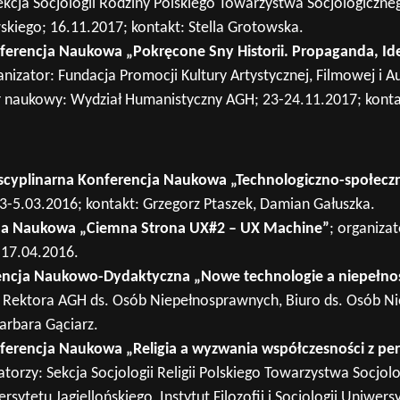
cja Socjologii Rodziny Polskiego Towarzystwa Socjologicznego
kiego; 16.11.2017; kontakt: Stella Grotowska.
rencja Naukowa „Pokręcone Sny Historii. Propaganda, Ideo
anizator: Fundacja Promocji Kultury Artystycznej, Filmowej i A
 naukowy: Wydział Humanistyczny AGH; 23-24.11.2017; konta
scyplinarna Konferencja Naukowa „Technologiczno-społeczn
3-5.03.2016; kontakt: Grzegorz Ptaszek, Damian Gałuszka.
ja Naukowa „Ciemna Strona UX#2 – UX Machine”
; organiza
-17.04.2016.
encja Naukowo-Dydaktyczna „Nowe technologie a niepełn
Rektora AGH ds. Osób Niepełnosprawnych, Biuro ds. Osób N
arbara Gąciarz.
rencja Naukowa „Religia a wyzwania współczesności z pe
Wyszukaj na stronie:
zatorzy: Sekcja Socjologii Religii Polskiego Towarzystwa Socjo
sytetu Jagiellońskiego, Instytut Filozofii i Socjologii Uniwer