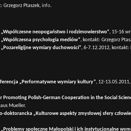
: Grzegorz Ptaszek,
info
.
 „Współczesne neopogaństwo i rodzimowierstwo”
, 15-16 w
 „Współczesna psychologia mediów”
, kontakt: Grzegorz Pta
„Pozareligijne wymiary duchowości”
, 6-7.12.2012, kontakt
erencja „Performatywne wymiary kultury”
, 12-13.05.2011,
r Promoting Polish-German Cooperation in the Social Scie
laus Mueller.
o-doktorancka „Kulturowe aspekty zmysłowej sfery człowi
Problemy społeczne Małopolski i ich instytucjonalne wymia