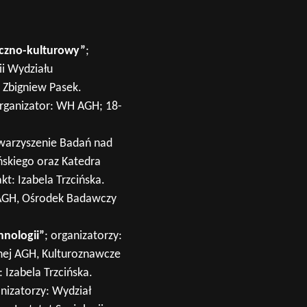
eczno-kulturowy”
;
ii Wydziału
 Zbigniew Pasek.
organizator: WH AGH; 18-
owarzyszenie Badań nad
ńskiego oraz Katedra
t: Izabela Trzcińska.
 AGH, Ośrodek Badawczy
hnologii”
; organizatorzy:
nej AGH, Kulturoznawcze
Izabela Trzcińska.
anizatorzy: Wydział