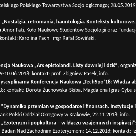
lskiego Polskiego Towarzystwa Socjologicznego; 28.05.2019; 
Nostalgia, retromania, hauntologia. Konteksty kulturowe,
a Amor Fati, Koło Naukowe Studentów Socjologii oraz Fundacj
kontakt: Karolina Pach i mgr Rafał Sowiński.
cja Naukowa „Ars epistolandi. Listy dawniej i dziś”
; organ
9-10.06.2018; kontakt: prof. Zbigniew Pasek,
info
.
rdyscyplinarna Konferencja Naukowa „TechSpo’18: Władza 
; kontakt: Dorota Żuchowska-Skiba, Magdalena Igras-Cybuls
“Dynamika przemian w gospodarce i finansach. Instytucje i
nk Polski Oddział Okręgowy w Krakowie, 22.11.2018;
info
.
„Ezoteryzm i popkultura – w kłączu wzajemnych inspiracji”
e Badań Nad Zachodnim Ezoteryzmem; 14.12.2018; kontakt: Iza