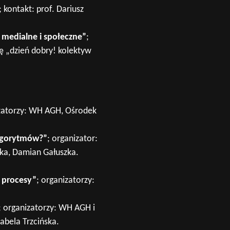
kontakt: prof. Dariusz
 medialne i społeczne”
;
ę „dzień dobry! kolektyw
izatorzy: WH AGH, Ośrodek
algorytmów?”
; organizator:
ka, Damian Gałuszka.
 procesy”
; organizatorzy:
; organizatorzy: WH AGH i
bela Trzcińska.