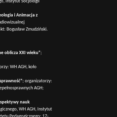
, Instytut Socjologii
logia i Animacja z
udiowizualnej
kt: Bogusław Zmudziński.
e oblicza XXI wieku”
;
torzy: WH AGH, koło
osprawność”
; organizatorzy:
iepełnosprawnych AGH;
rspektywy nauk
logicznego, WH AGH, Instytut
sytetu Pedagogicznego; 17-