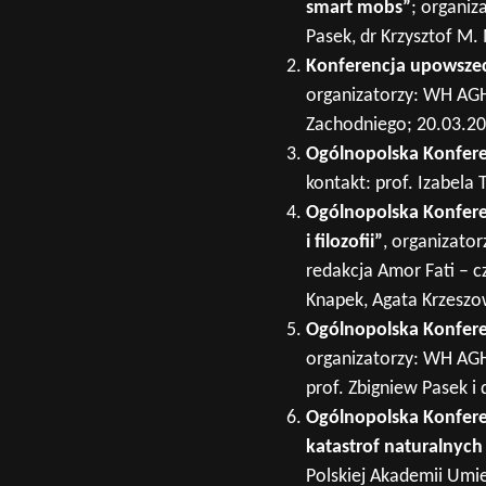
smart mobs”
; organiz
Pasek, dr Krzysztof M.
Konferencja upowszech
organizatorzy: WH AG
Zachodniego; 20.03.201
Ogólnopolska Konfere
kontakt: prof. Izabela 
Ogólnopolska Konferen
i filozofii”
, organizato
redakcja Amor Fati – c
Knapek, Agata Krzeszow
Ogólnopolska Konfere
organizatorzy: WH AGH
prof. Zbigniew Pasek i
Ogólnopolska Konfere
katastrof naturalnych
Polskiej Akademii Umiej