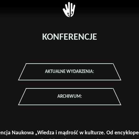
 z Dziekanatem
ytecki System
USOS
 Studiów (USOS)
Unitime
ęć (Unitime)
KONFERENCJE
SkOs
na Platforma E-
BPP
gowa (UPEL)
Zaloguj
ana Baza
AKTUALNE WYDARZENIA:
otów Obieralnych
ny i zarządzenia
ARCHIWUM:
nik
+
 AGH
ncja Naukowa „Wiedza i mądrość w kulturze. Od encykloped