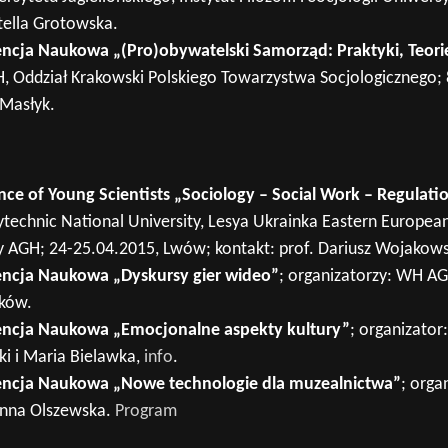
tella Grotowska.
ncja Naukowa „(Pro)obywatelski Samorząd: Praktyki, Teor
, Oddział Krakowski Polskiego Towarzystwa Socjologicznego; 
 Masłyk.
nce of Young Scientists „Sociology – Social Work – Regulati
lytechnic National University, Lesya Ukrainka Eastern European
 AGH; 24-25.04.2015, Lwów; kontakt: prof. Dariusz Wojakows
ncja Naukowa „Dyskursy gier wideo”
; organizatorzy: WH A
aków.
encja Naukowa „Emocjonalne aspekty kultury”
; organizato
ki i Maria Bielawka,
info
.
encja Naukowa „Nowe technologie dla muzealnictwa”
; orga
Anna Olszewska.
Program