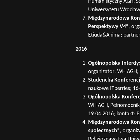
Humanistyczny AGH, Sek
Uniwersytetu Wrocławs
Międzynarodowa Konfe
Perspektywy V4”
; org
Etiuda&Anima; partner
2016
Ogólnopolska Interdy
organizator: WH AGH; 
Studencka Konferenc
naukowe ITberries; 16
Ogólnopolska Konfer
WH AGH, Pełnomocnik 
19.04.2016; kontakt: B
Międzynarodowa Konfe
społecznych”
; organi
Religioznawstwa Uniwer