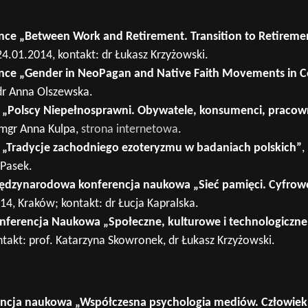
nce „Between Work and Retirement. Transition to Retiremen
 24.01.2014, kontakt: dr Łukasz Krzyżowski.
ence „Gender in NeoPagan and Native Faith Movements in C
dr Anna Olszewska.
„Polscy Niepełnosprawni. Obywatele, konsumenci, pracow
 mgr Anna Kulpa,
strona internetowa
.
„Tradycje zachodniego ezoteryzmu w badaniach polskich”
,
 Pasek.
iędzynarodowa konferencja naukowa „Sieć pamięci. Cyfrowe
014, Kraków; kontakt: dr Łucja Kapralska.
onferencja Naukowa „Społeczne, kulturowe i technologiczne
takt: prof. Katarzyna Skowronek, dr Łukasz Krzyżowski.
ncja naukowa „Współczesna psychologia mediów. Człowiek 