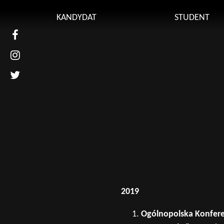
Kontakt
KANDYDAT
STUDENT
Uniwers
Obsługi
Kierunki studiów
Plan zaj
Rekrutacja
Uczelnia
Learnin
Uczelni
Przedmi
(UBPO)
Regulami
Przewod
Erasmus
2019
Sylabus
Ogólnopolska Konfere