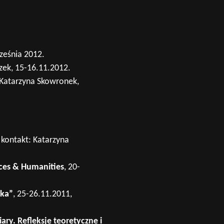
rześnia 2012.
szek, 15-16.11.2012.
: Katarzyna Skowronek,
 kontakt: Katarzyna
nces & Humanities
, 20-
eka”
, 25-26.11.2011,
ry. Refleksje teoretyczne i