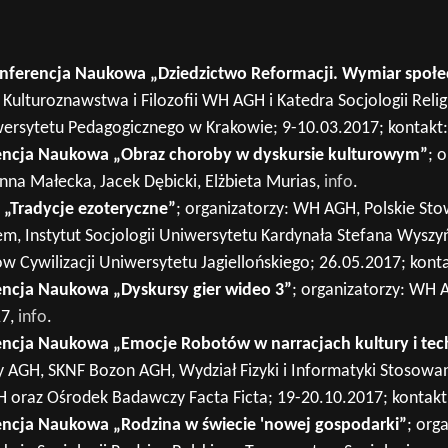
onferencja Naukowa „Dziedzictwo Reformacji. Wymiar społ
 Kulturoznawstwa i Filozofii WH AGH i Katedra Socjologii Relig
rsytetu Pedagogicznego w Krakowie; 9-10.03.2017; kontakt:
encja Naukowa „Obraz choroby w dyskursie kulturowym”
; 
nna Małecka, Jacek Dębicki, Elżbieta Murias,
info
.
„Tradycje ezoteryczne”
; organizatorzy: WH AGH, Polskie St
, Instytut Socjologii Uniwersytetu Kardynała Stefana Wyszy
Cywilizacji Uniwersytetu Jagiellońskiego; 26.05.2017; kontak
ncja Naukowa „Dyskursy gier wideo 3”
; organizatorzy: WH
17,
info
.
ncja Naukowa „Emocje Robotów w narracjach kultury i tec
 AGH, SKNF Bozon AGH, Wydział Fizyki i Informatyki Stosowa
raz Ośrodek Badawczy Facta Ficta; 19-20.10.2017; kontakt: 
ncja Naukowa „Rodzina w świecie 'nowej gospodarki”
; org