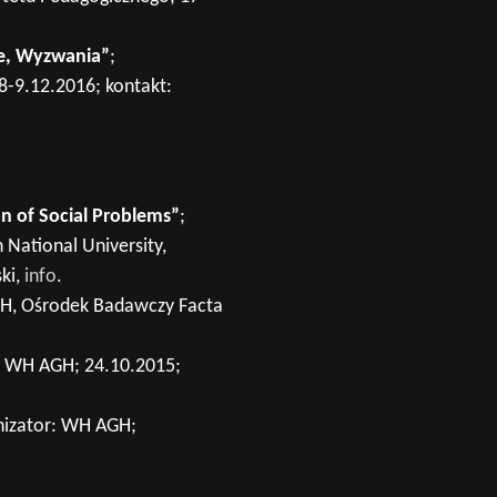
ie, Wyzwania”
;
8-9.12.2016; kontakt:
on of Social Problems”
;
 National University,
ki,
info
.
GH, Ośrodek Badawczy Facta
r: WH AGH; 24.10.2015;
nizator: WH AGH;