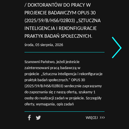
/ DOKTORANTÓW DO PRACY W
ST
PROJEKCIE BADAWCZYM OPUS 30
PR
(2025/59/B/HS6/02803) „SZTUCZNA
OP
INTELIGENCJA I REKONFIGURACJE
„A
PRAKTYK BADAŃ SPOŁECZNYCH.
DE
WS
środa, 05 sierpnia, 2026
EK
piąt
Szanowni Państwo, jeżeli jesteście
zainteresowani pracą badawczą w
projekcie „Sztuczna inteligencja i rekonfiguracje
Szan
praktyk badań społecznych.” OPUS 30
zain
(2025/59/B/HS6/02803) serdecznie zapraszamy
„Arg
do zapoznania się z naszą ofertą, szukamy 1
wspo
osoby do realizacji zadań w projekcie. Szczegóły
arg
oferty, wymagania, opis zadań
serd
ofer
WIĘCEJ
proj
poni