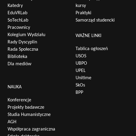
Katedry
kursy
EduVRLab
Praktyki
SoTechLab
Samorząd studencki
Pracownicy
Kolegium Wydziału
WAŻNE LINKI
Rady Dyscyplin
Tablica ogłoszeń
Rada Społeczna
USOS
Biblioteka
UBPO
Dla mediów
UPEL
Unitime
SkOs
NAUKA
BPP
Konferencje
Projekty badawcze
Studia Humanistyczne
AGH
Współpraca zagraniczna