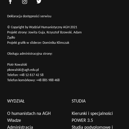
Deklaracja dostępności serwisu
© Copyright by Wydział Humanistyczny AGH 2021
Projekt strony: Jowita Guja, Krzysztof Bzowski, Adam
Żądło
Projekt grafik w sliderze: Dominika Klimczak
Obsługa administracyjna strony:
Piotr Kowalski
pkowalski@agh.edu.pl
Telefon:
+48 12 617 42 58
Telefon komórkowy:
+48 885 988 468
WYDZIAŁ
STUDIA
O humanistach na AGH
Kierunki i specjalności
Władze
POWER 3.5
Administracja
Studia podyplomowe i