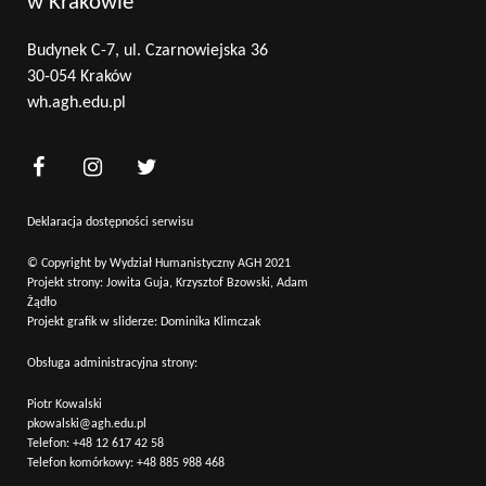
w Krakowie
Budynek C-7, ul. Czarnowiejska 36
30-054 Kraków
wh.agh.edu.pl
Deklaracja dostępności serwisu
© Copyright by Wydział Humanistyczny AGH 2021
Projekt strony: Jowita Guja, Krzysztof Bzowski, Adam
Żądło
Projekt grafik w sliderze: Dominika Klimczak
Obsługa administracyjna strony:
Piotr Kowalski
pkowalski@agh.edu.pl
Telefon:
+48 12 617 42 58
Telefon komórkowy:
+48 885 988 468