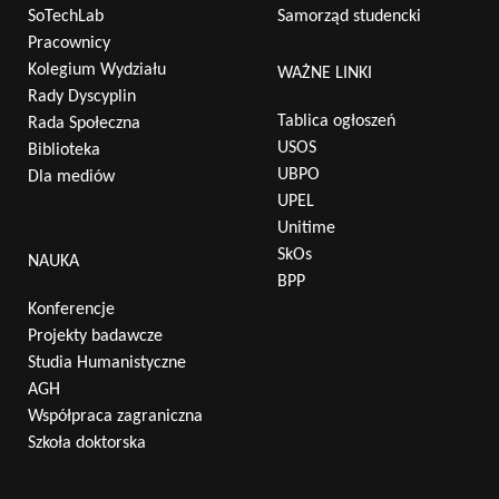
SoTechLab
Samorząd studencki
Pracownicy
Kolegium Wydziału
WAŻNE LINKI
Rady Dyscyplin
Tablica ogłoszeń
Rada Społeczna
USOS
Biblioteka
UBPO
Dla mediów
UPEL
Unitime
SkOs
NAUKA
BPP
Konferencje
Projekty badawcze
Studia Humanistyczne
AGH
Współpraca zagraniczna
Szkoła doktorska