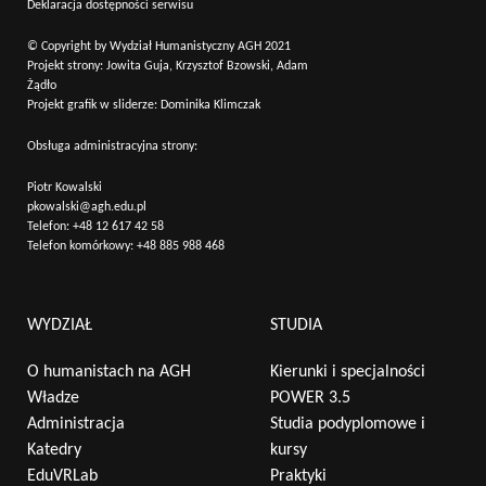
Deklaracja dostępności serwisu
© Copyright by Wydział Humanistyczny AGH 2021
Projekt strony: Jowita Guja, Krzysztof Bzowski, Adam
Żądło
Projekt grafik w sliderze: Dominika Klimczak
Obsługa administracyjna strony:
Piotr Kowalski
pkowalski@agh.edu.pl
Telefon:
+48 12 617 42 58
Telefon komórkowy:
+48 885 988 468
Wyszukaj na stronie:
WYDZIAŁ
STUDIA
O humanistach na AGH
Kierunki i specjalności
Władze
POWER 3.5
Administracja
Studia podyplomowe i
Katedry
kursy
EduVRLab
Praktyki