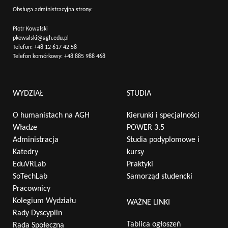
Obsługa administracyjna strony:
Piotr Kowalski
pkowalski@agh.edu.pl
Telefon:
+48 12 617 42 58
Telefon komórkowy:
+48 885 988 468
WYDZIAŁ
STUDIA
O humanistach na AGH
Kierunki i specjalności
Władze
POWER 3.5
Administracja
Studia podyplomowe i
Katedry
kursy
EduVRLab
Praktyki
SoTechLab
Samorząd studencki
Pracownicy
Kolegium Wydziału
WAŻNE LINKI
Rady Dyscyplin
Tablica ogłoszeń
Rada Społeczna