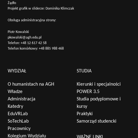
Żądło
Projekt grafik w sliderze: Dominika Klimczak
Obsługa administracyjna strony:
Piotr Kowalski
pkowalski@agh.edu.pl
Telefon:
+48 12 617 42 58
Telefon komórkowy:
+48 885 988 468
Wyszukaj na stronie:
WYDZIAŁ
STUDIA
O humanistach na AGH
Kierunki i specjalności
Władze
POWER 3.5
Administracja
Studia podyplomowe i
Katedry
kursy
EduVRLab
Praktyki
SoTechLab
Samorząd studencki
Pracownicy
Kolegium Wydziału
WAŻNE LINKI