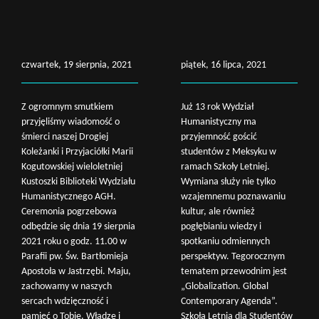
czwartek, 19 sierpnia, 2021
piątek, 16 lipca, 2021
Z ogromnym smutkiem
Już 13 rok Wydział
przyjęliśmy wiadomość o
Humanistyczny ma
śmierci naszej Drogiej
przyjemność gościć
Koleżanki i Przyjaciółki Marii
studentów z Meksyku w
Kogutowskiej wieloletniej
ramach Szkoły Letniej.
Kustoszki Biblioteki Wydziału
Wymiana służy nie tylko
Humanistycznego AGH.
wzajemnemu poznawaniu
Ceremonia pogrzebowa
kultur, ale również
odbędzie się dnia 19 sierpnia
pogłębianiu wiedzy i
2021 roku o godz. 11.00 w
spotkaniu odmiennych
Parafii pw. Św. Bartłomieja
perspektyw. Tegorocznym
Apostoła w Jastrzębi. Maju,
tematem przewodnim jest
zachowamy w naszych
„Globalization. Global
sercach wdzięczność i
Contemporary Agenda”.
pamięć o Tobie. Władze i
Szkoła Letnia dla Studentów