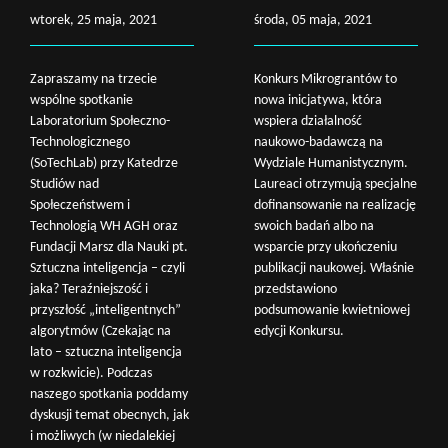
wtorek, 25 maja, 2021
środa, 05 maja, 2021
Zapraszamy na trzecie
Konkurs Mikrograntów to
wspólne spotkanie
nowa inicjatywa, która
Laboratorium Społeczno-
wspiera działalność
Technologicznego
naukowo-badawczą na
(SoTechLab) przy Katedrze
Wydziale Humanistycznym.
Studiów nad
Laureaci otrzymują specjalne
Społeczeństwem i
dofinansowanie na realizację
Technologią WH AGH oraz
swoich badań albo na
Wyszukaj na stronie:
Fundacji Marsz dla Nauki pt.
wsparcie przy ukończeniu
Sztuczna inteligencja – czyli
publikacji naukowej. Właśnie
jaka? Teraźniejszość i
przedstawiono
przyszłość „inteligentnych”
podsumowanie kwietniowej
algorytmów (Czekając na
edycji Konkursu.
lato – sztuczna inteligencja
w rozkwicie). Podczas
naszego spotkania poddamy
dyskusji temat obecnych, jak
i możliwych (w niedalekiej