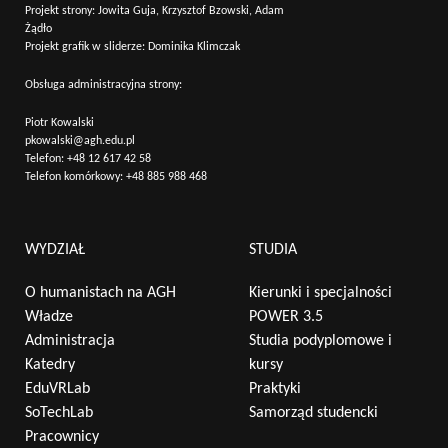
Projekt strony: Jowita Guja, Krzysztof Bzowski, Adam
Żądło
Projekt grafik w sliderze: Dominika Klimczak
Obsługa administracyjna strony:
Piotr Kowalski
pkowalski@agh.edu.pl
Telefon:
+48 12 617 42 58
Telefon komórkowy:
+48 885 988 468
WYDZIAŁ
STUDIA
O humanistach na AGH
Kierunki i specjalności
Władze
POWER 3.5
Administracja
Studia podyplomowe i
Katedry
kursy
EduVRLab
Praktyki
SoTechLab
Samorząd studencki
Pracownicy