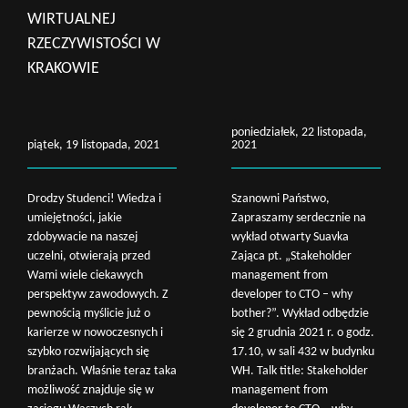
WIRTUALNEJ
RZECZYWISTOŚCI W
KRAKOWIE
poniedziałek, 22 listopada,
piątek, 19 listopada, 2021
2021
Drodzy Studenci! Wiedza i
Szanowni Państwo,
umiejętności, jakie
Zapraszamy serdecznie na
zdobywacie na naszej
wykład otwarty Suavka
uczelni, otwierają przed
Zająca pt. „Stakeholder
Wami wiele ciekawych
management from
perspektyw zawodowych. Z
developer to CTO – why
pewnością myślicie już o
bother?”. Wykład odbędzie
karierze w nowoczesnych i
się 2 grudnia 2021 r. o godz.
szybko rozwijających się
17.10, w sali 432 w budynku
branżach. Właśnie teraz taka
WH. Talk title: Stakeholder
możliwość znajduje się w
management from