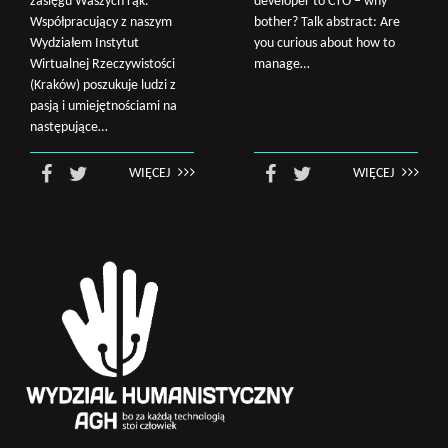
zasięgu Waszych rąk.
developer to CTO – why
Współpracujący z naszym
bother? Talk abstract: Are
Wydziałem Instytut
you curious about how to
Wirtualnej Rzeczywistości
manage…
(Kraków) poszukuje ludzi z
pasją i umiejętnościami na
następujące…
WIĘCEJ
WIĘCEJ
Wyszukaj na stronie: