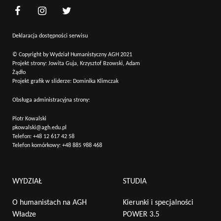
Deklaracja dostępności serwisu
© Copyright by Wydział Humanistyczny AGH 2021
Projekt strony: Jowita Guja, Krzysztof Bzowski, Adam
Żądło
Projekt grafik w sliderze: Dominika Klimczak
Obsługa administracyjna strony:
Piotr Kowalski
pkowalski@agh.edu.pl
Telefon:
+48 12 617 42 58
Telefon komórkowy:
+48 885 988 468
WYDZIAŁ
STUDIA
O humanistach na AGH
Kierunki i specjalności
Władze
POWER 3.5