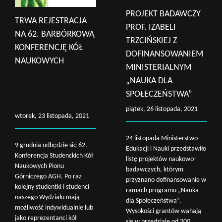
PROJEKT BADAWCZY
TRWA REJESTRACJA
PROF. IZABELI
NA 62. BARBÓRKOWĄ
TRZCIŃSKIEJ Z
KONFERENCJĘ KÓŁ
DOFINANSOWANIEM
NAUKOWYCH
MINISTERIALNYM
„NAUKA DLA
SPOŁECZEŃSTWA”
piątek, 26 listopada, 2021
wtorek, 23 listopada, 2021
24 listopada Ministerstwo
9 grudnia odbędzie się 62.
Edukacji i Nauki przedstawiło
Konferencja Studenckich Kół
listę projektów naukowo-
Naukowych Pionu
badawczych, którym
Górniczego AGH. Po raz
przyznano dofinansowanie w
kolejny studentki i studenci
ramach programu „Nauka
naszego Wydziału mają
dla Społeczeństwa”.
możliwość indywidualnie lub
Wysokości grantów wahają
jako reprezentanci kół
się w przedziale od 200