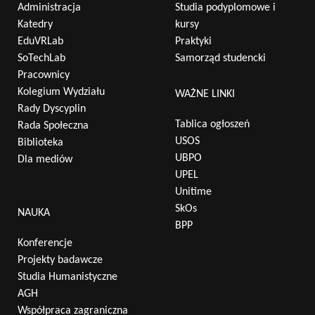
Administracja
Studia podyplomowe i
Katedry
kursy
EduVRLab
Praktyki
SoTechLab
Samorząd studencki
Pracownicy
Kolegium Wydziału
WAŻNE LINKI
Rady Dyscyplin
Tablica ogłoszeń
Rada Społeczna
USOS
Biblioteka
UBPO
Dla mediów
UPEL
Unitime
SkOs
NAUKA
BPP
Konferencje
Projekty badawcze
Studia Humanistyczne
AGH
Współpraca zagraniczna