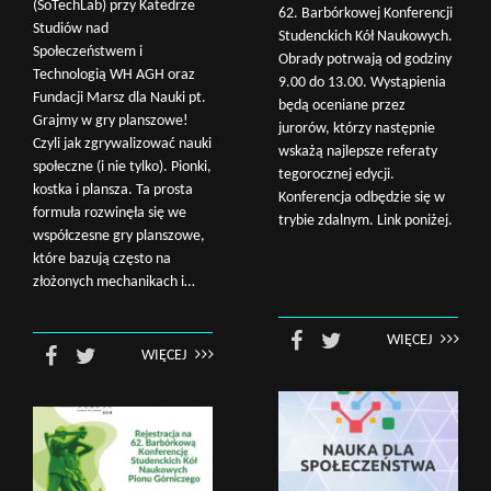
(SoTechLab) przy Katedrze
62. Barbórkowej Konferencji
Studiów nad
Studenckich Kół Naukowych.
Społeczeństwem i
Obrady potrwają od godziny
Technologią WH AGH oraz
9.00 do 13.00. Wystąpienia
Fundacji Marsz dla Nauki pt.
będą oceniane przez
Grajmy w gry planszowe!
jurorów, którzy następnie
Czyli jak zgrywalizować nauki
wskażą najlepsze referaty
społeczne (i nie tylko). Pionki,
tegorocznej edycji.
kostka i plansza. Ta prosta
Konferencja odbędzie się w
formuła rozwinęła się we
trybie zdalnym. Link poniżej.
współczesne gry planszowe,
które bazują często na
złożonych mechanikach i…
WIĘCEJ
WIĘCEJ