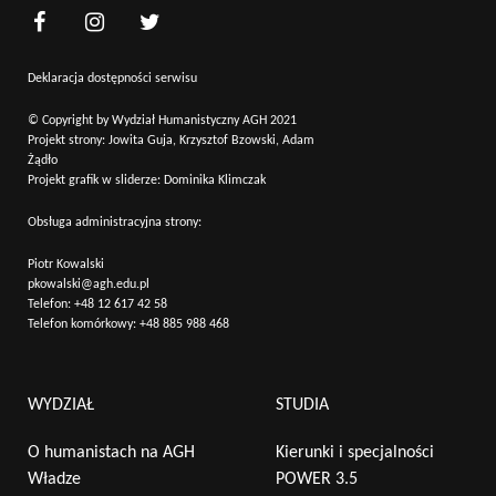
Deklaracja dostępności serwisu
© Copyright by Wydział Humanistyczny AGH 2021
Projekt strony: Jowita Guja, Krzysztof Bzowski, Adam
Żądło
Projekt grafik w sliderze: Dominika Klimczak
Obsługa administracyjna strony:
Piotr Kowalski
pkowalski@agh.edu.pl
Telefon:
+48 12 617 42 58
Telefon komórkowy:
+48 885 988 468
WYDZIAŁ
STUDIA
O humanistach na AGH
Kierunki i specjalności
Władze
POWER 3.5