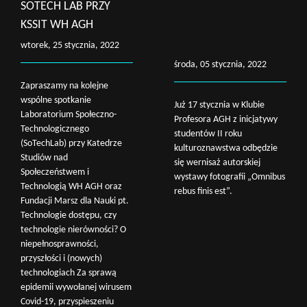
SOTECH LAB PRZY
KSSIT WH AGH
wtorek, 25 stycznia, 2022
środa, 05 stycznia, 2022
Zapraszamy na kolejne
wspólne spotkanie
Już 17 stycznia w Klubie
Laboratorium Społeczno-
Profesora AGH z inicjatywy
Technologicznego
studentów II roku
(SoTechLab) przy Katedrze
kulturoznawstwa odbędzie
Studiów nad
się wernisaż autorskiej
Społeczeństwem i
wystawy fotografii „Omnibus
Technologią WH AGH oraz
rebus finis est”.
Fundacji Marsz dla Nauki pt.
Technologie dostępu, czy
technologie nierówności? O
niepełnosprawności,
przyszłości i (nowych)
technologiach Za sprawą
epidemii wywołanej wirusem
Covid-19, przyspieszeniu