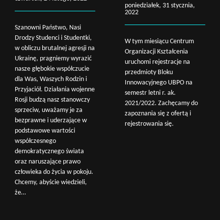
poniedziałek, 31 stycznia,
2022
Szanowni Państwo, Nasi
Drodzy Studenci i Studentki,
W tym miesiącu Centrum
w obliczu brutalnej agresji na
Organizacji Kształcenia
Ukrainę, pragniemy wyrazić
uruchomi rejestracje na
nasze głębokie współczucie
przedmioty Bloku
dla Was, Waszych Rodzin i
Innowacyjnego UBPO na
Przyjaciół. Działania wojenne
semestr letni r. ak.
Rosji budzą nasz stanowczy
2021/2022. Zachęcamy do
sprzeciw, uważamy je za
zapoznania się z ofertą i
bezprawne i uderzające w
rejestrowania się.
podstawowe wartości
współczesnego
demokratycznego świata
oraz naruszające prawo
człowieka do życia w pokoju.
Chcemy, abyście wiedzieli,
że…