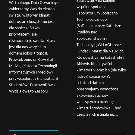
Zapraszamy na kolejne
Wirtualnego Dnia Otwartego
wspólne spotkanie
zabierzemy Was do ekotopii:
Laboratorium Społeczno-
świata, w którym klimat i
Technologicznego
dobrostan ekosystemu jest
(SoTechLab) przy Katedrze
dla społeczeństwa
Studiów nad
priorytetem, ale
Społeczeństwem i
równocześnie świata, który
Technologią WH AGH oraz
jest dla nas wszystkim
Fundacji Marsz dla Nauki pt.
domem (oíkos + topos).
Kto powstrzyma katastrofę?
Prowadzenie: dr Krzysztof
Aktywistki i aktywiści
M. Maj (Katedra Technologii
klimatyczni oraz ich (nie tylko
Informacyjnych i Mediów)
ludzcy) sojusznicy W
przy współpracy (na czatach)
ostatnich latach
Studentów i Pracowników z
obserwujemy wzmożoną
Wydziałowego Zespołu…
aktywność ruchów
walczących o ochronę
klimatu i środowiska. Choć
część z nich istniała już…