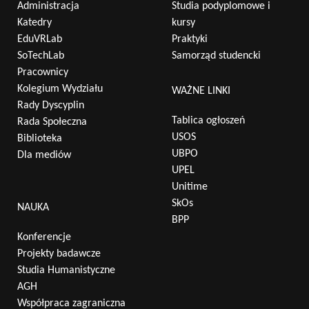
Administracja
Studia podyplomowe i
Katedry
kursy
EduVRLab
Praktyki
SoTechLab
Samorząd studencki
Pracownicy
Kolegium Wydziału
WAŻNE LINKI
Rady Dyscyplin
Tablica ogłoszeń
Rada Społeczna
USOS
Biblioteka
UBPO
Dla mediów
UPEL
Unitime
SkOs
NAUKA
BPP
Konferencje
Projekty badawcze
Studia Humanistyczne
AGH
Współpraca zagraniczna