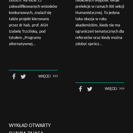
złotych. Na liście 15
naukowych wygłosić swoje
zakwalifikowanych wniosków
prelekcje w ramach XXI sekcji
konkursowych, znalazł się
Humanistycznej. To jedyna
także projekt kierowany
taka okazja w roku
przez dr hab. prof. AGH
akademickim, kiedy nie ma
Izabelę Trzcińską, pod
ograniczeń tematycznych dla
tytułem „Programy
referatów oraz kiedy można
alternatywnej…
zdobyć oprócz…
WIĘCEJ
WIĘCEJ
WYKŁAD OTWARTY