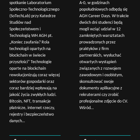
spotkanie Laboratorium
A-0, w godzinach
Społeczno-Technologicznego
popołudniowych odbędą się
(SoTechLab) przy Katedrze
AGH Career Days. W trakcie
Studiów nad
dwóch dni studenci będą
Społeczeństwem i
mogli wziąć udział w 12
Technologią WH AGH pt.
zamkniętych warsztatach
„Koniec zaufania? Rola
prowadzonych przez
technologii opartych na
praktyków z firm
blockchain w świecie
partnerskich, wysłuchać
przyszłości” Technologie
otwartych wystąpień
oparte na blockchain
związanych z rozwojem
rewolucjonizują coraz więcej
zawodowym i osobistym,
sektorów gospodarki oraz
skonsultować swoje
coraz bardziej wpływają na
dokumenty aplikacyjne z
jakość życia zwykłych ludzi.
rekruterami czy zrobić
Bitcoin, NFT, transakcje
profesjonalne zdjęcie do CV.
płatnicze, internet rzeczy,
Wśród…
rejestry i bezpieczeństwo
danych…