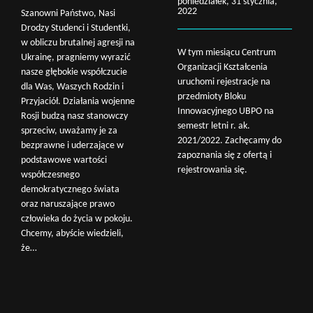
poniedziałek, 31 stycznia,
2022
Szanowni Państwo, Nasi
Drodzy Studenci i Studentki,
w obliczu brutalnej agresji na
W tym miesiącu Centrum
Ukrainę, pragniemy wyrazić
Organizacji Kształcenia
nasze głębokie współczucie
uruchomi rejestracje na
dla Was, Waszych Rodzin i
przedmioty Bloku
Przyjaciół. Działania wojenne
Innowacyjnego UBPO na
Rosji budzą nasz stanowczy
semestr letni r. ak.
sprzeciw, uważamy je za
2021/2022. Zachęcamy do
bezprawne i uderzające w
zapoznania się z ofertą i
podstawowe wartości
rejestrowania się.
współczesnego
demokratycznego świata
oraz naruszające prawo
człowieka do życia w pokoju.
Chcemy, abyście wiedzieli,
że…