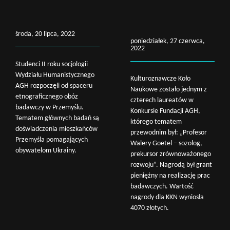
środa, 20 lipca, 2022
poniedziałek, 27 czerwca,
2022
Studenci II roku socjologii
Wydziału Humanistycznego
Kulturoznawcze Koło
AGH rozpoczęli od spaceru
Naukowe zostało jednym z
etnograficznego obóz
czterech laureatów w
badawczy w Przemyślu.
Konkursie Fundacji AGH,
Tematem głównych badań są
którego tematem
doświadczenia mieszkańców
przewodnim był: „Profesor
Przemyśla pomagających
Walery Goetel – sozolog,
obywatelom Ukrainy.
prekursor zrównoważonego
rozwoju”. Nagrodą był grant
pieniężny na realizację prac
badawczych. Wartość
nagrody dla KKN wyniosła
4070 złotych.