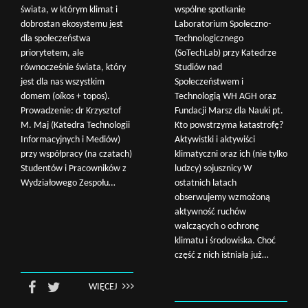
świata, w którym klimat i
wspólne spotkanie
dobrostan ekosystemu jest
Laboratorium Społeczno-
dla społeczeństwa
Technologicznego
priorytetem, ale
(SoTechLab) przy Katedrze
równocześnie świata, który
Studiów nad
jest dla nas wszystkim
Społeczeństwem i
domem (oíkos + topos).
Technologią WH AGH oraz
Prowadzenie: dr Krzysztof
Fundacji Marsz dla Nauki pt.
M. Maj (Katedra Technologii
Kto powstrzyma katastrofę?
Informacyjnych i Mediów)
Aktywistki i aktywiści
przy współpracy (na czatach)
klimatyczni oraz ich (nie tylko
Studentów i Pracowników z
ludzcy) sojusznicy W
Wydziałowego Zespołu…
ostatnich latach
obserwujemy wzmożoną
aktywność ruchów
walczących o ochronę
klimatu i środowiska. Choć
część z nich istniała już…
WIĘCEJ