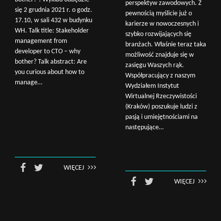
perspektyw zawodowych. Z
się 2 grudnia 2021 r. o godz.
pewnością myślicie już o
17.10, w sali 432 w budynku
karierze w nowoczesnych i
WH. Talk title: Stakeholder
szybko rozwijających się
management from
branżach. Właśnie teraz taka
developer to CTO – why
możliwość znajduje się w
bother? Talk abstract: Are
zasięgu Waszych rąk.
you curious about how to
Współpracujący z naszym
manage…
Wydziałem Instytut
Wirtualnej Rzeczywistości
(Kraków) poszukuje ludzi z
pasją i umiejętnościami na
następujące…
WIĘCEJ
WIĘCEJ