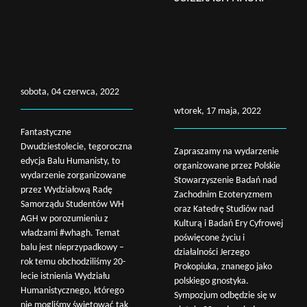
sobota, 04 czerwca, 2022
wtorek, 17 maja, 2022
Fantastyczne
Dwudziestolecie, tegoroczna
Zapraszamy na wydarzenie
edycja Balu Humanisty, to
organizowane przez Polskie
wydarzenie zorganizowane
Stowarzyszenie Badań nad
przez Wydziałową Radę
Zachodnim Ezoteryzmem
Samorządu Studentów WH
oraz Katedrę Studiów nad
AGH w porozumieniu z
Kulturą i Badań Ery Cyfrowej
władzami #whagh. Temat
poświęcone życiu i
balu jest nieprzypadkowy –
działalności Jerzego
rok temu obchodziliśmy 20-
Prokopiuka, znanego jako
lecie istnienia Wydziału
polskiego gnostyka.
Humanistycznego, którego
Sympozjum odbędzie się w
nie mogliśmy świętować tak