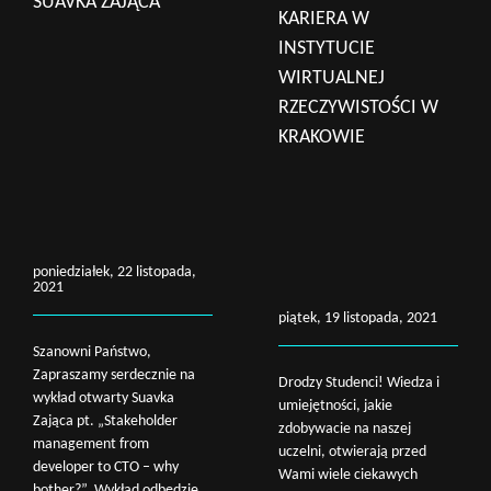
SUAVKA ZAJĄCA
KARIERA W
INSTYTUCIE
WIRTUALNEJ
RZECZYWISTOŚCI W
KRAKOWIE
poniedziałek, 22 listopada,
2021
piątek, 19 listopada, 2021
Szanowni Państwo,
Zapraszamy serdecznie na
Drodzy Studenci! Wiedza i
wykład otwarty Suavka
umiejętności, jakie
Zająca pt. „Stakeholder
zdobywacie na naszej
management from
uczelni, otwierają przed
developer to CTO – why
Wami wiele ciekawych
bother?”. Wykład odbędzie