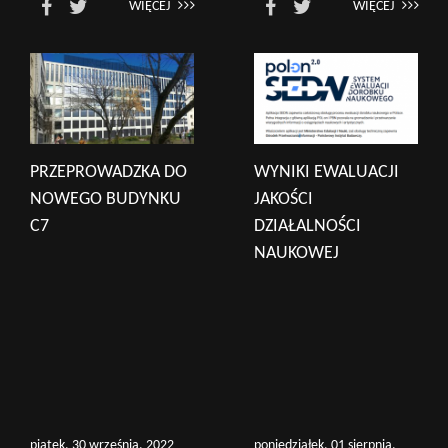
WIĘCEJ
WIĘCEJ
PRZEPROWADZKA DO
WYNIKI EWALUACJI
NOWEGO BUDYNKU
JAKOŚCI
C7
DZIAŁALNOŚCI
NAUKOWEJ
piątek, 30 września, 2022
poniedziałek, 01 sierpnia,