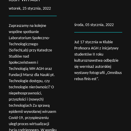
wtorek, 25 stycznia, 2022
środa, 05 stycznia, 2022
Zapraszamy na kolejne
wspólne spotkanie
Laboratorium Społeczno-
Już 17 stycznia w Klubie
Technologicznego
Profesora AGH z inicjatywy
(SoTechLab) przy Katedrze
studentów II roku
Studiów nad
kulturoznawstwa odbędzie
Społeczeństwem i
się wernisaż autorskiej
Technologią WH AGH oraz
wystawy fotografii „Omnibus
Fundacji Marsz dla Nauki pt.
rebus finis est”.
Technologie dostępu, czy
technologie nierówności? O
niepełnosprawności,
przyszłości i (nowych)
technologiach Za sprawą
epidemii wywołanej wirusem
Covid-19, przyspieszeniu
uległ proces wirtualizacji
życia codziennego. W wyniku