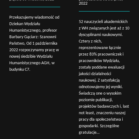
2022
Przekazujemy wiadomość od
52 nauczycieli akademickich
Dziekan Wydziału
z WH związanych jest aż z 10
Humanistycznego, profesor
dyscyplinami naukowymi.
Barbary Gąciarz: Szanowni
Cztery z nich,
Państwo, Od 1 października
reprezentowane łącznie
2022 rozpoczynamy pracę w
przez 83% pracowniczek i
nowej siedzibie Wydziału
pracowników Wydziału,
Humanistycznego AGH, w
zostały poddane ewaluacji
budynku C7.
jakości działalności
naukowej. Z satysfakcją
odnotowujemy jej wyniki.
Świadczą one o wysokim
poziomie publikacji,
projektów badawczych i, last
not least, znaczeniu naszej
pracy dla społeczeństwa i
gospodarki. Szczególne
gratulacje…