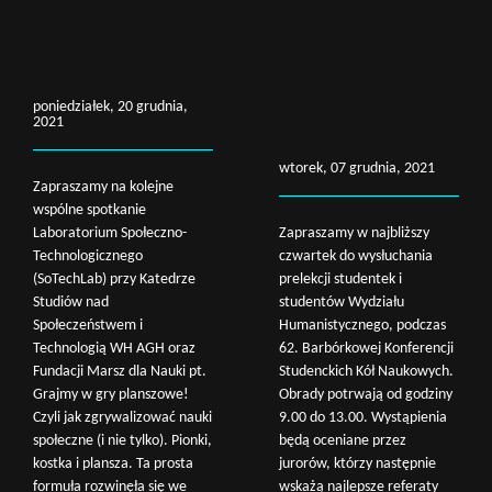
poniedziałek, 20 grudnia,
2021
wtorek, 07 grudnia, 2021
Zapraszamy na kolejne
wspólne spotkanie
Laboratorium Społeczno-
Zapraszamy w najbliższy
Technologicznego
czwartek do wysłuchania
(SoTechLab) przy Katedrze
prelekcji studentek i
Studiów nad
studentów Wydziału
Społeczeństwem i
Humanistycznego, podczas
Technologią WH AGH oraz
62. Barbórkowej Konferencji
Fundacji Marsz dla Nauki pt.
Studenckich Kół Naukowych.
Grajmy w gry planszowe!
Obrady potrwają od godziny
Czyli jak zgrywalizować nauki
9.00 do 13.00. Wystąpienia
społeczne (i nie tylko). Pionki,
będą oceniane przez
kostka i plansza. Ta prosta
jurorów, którzy następnie
formuła rozwinęła się we
wskażą najlepsze referaty