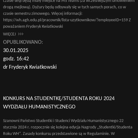
czasie sesji będą miały miejsce na MS Teams (za wcześniejszym umówieniem
drogą mejlową). Dyżury będą odbywały się w tych samych porach, co w
czasie semestru zimowego. Więcej informacji:
https://wh.agh.edu.pl/pracownik/lista-uzytkownikow/?employeeID=159 Z
poważaniem Fryderyk Kwiatkowski
WIĘCEJ
OPUBLIKOWANO:
30.01.2025
godz. 16:42
dr Fryderyk Kwiatkowski
KONKURS NA STUDENTKĘ/STUDENTA ROKU 2024
WYDZIAŁU HUMANISTYCZNEGO
Szanowni Państwo Studentki i Studenci Wydziału Humanistycznego 22
stycznia 2024 r. rozpocznie się kolejna edycja Nagrody „Studentki/Studenta
Roku WH”. Zasady konkursu przedstawione są w Regulaminie. W