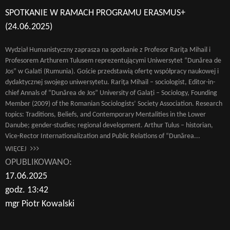
SPOTKANIE W RAMACH PROGRAMU ERASMUS+
(24.06.2025)
Wydział Humanistyczny zaprasza na spotkanie z Profesor Rariţa Mihail i
Profesorem Arthurem Tulusem reprezentującymi Uniwersytet “Dunărea de
Jos” w Galati (Rumunia). Goście przedstawią ofertę współpracy naukowej i
dydaktycznej swojego uniwersytetu. Rariţa Mihail – sociologist, Editor-in-
chief Annals of “Dunărea de Jos” University of Galați – Sociology, Founding
Member (2009) of the Romanian Sociologists’ Society Association. Research
topics: Traditions, Beliefs, and Contemporary Mentalities in the Lower
Danube; gender-studies; regional development. Arthur Tulus – historian,
Vice-Rector Internationalization and Public Relations of “Dunărea...
WIĘCEJ
OPUBLIKOWANO:
17.06.2025
godz. 13:42
mgr Piotr Kowalski