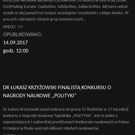
dotyczyła niezwykle aktualnych problemów, co widoczne było w jej tytule:
(Un)Making Europe: Capitalism, Solidarities, Subjectivities. Aktywny udział
wzięło w niej ponad trzy tysiące socjologów i socjolożek z całego świata. W
pracach i obradach różnych grup tematycznych…
WIĘCEJ
OPUBLIKOWANO:
14.09.2017
godz. 12:00
DR ŁUKASZ KRZYŻOWSKI FINALISTĄ KONKURSU O
NAGRODY NAUKOWE „POLITYKI”
Dr Łukasz Krzyżowski został wybrany do grona 15 finalistów w 17-tej edycji
konkursu o Nagrody Naukowe Tygodnika „POLITYKA”. Jest to jeden z
najważniejszych i najbardziej prestiżowych konkursów naukowych w Polsce.
O miejsce w finale walczyło kilkuset młodych naukowców.