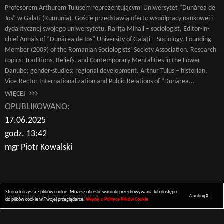
Profesorem Arthurem Tulusem reprezentującymi Uniwersytet “Dunărea de
Jos” w Galati (Rumunia). Goście przedstawią ofertę współpracy naukowej i
dydaktycznej swojego uniwersytetu. Rariţa Mihail – sociologist, Editor-in-
chief Annals of “Dunărea de Jos” University of Galați – Sociology, Founding
Member (2009) of the Romanian Sociologists’ Society Association. Research
topics: Traditions, Beliefs, and Contemporary Mentalities in the Lower
Danube; gender-studies; regional development. Arthur Tulus – historian,
Vice-Rector Internationalization and Public Relations of “Dunărea...
WIĘCEJ
OPUBLIKOWANO:
17.06.2025
godz. 13:42
mgr Piotr Kowalski
Strona korzysta z plików cookie. Możesz określić warunki przechowywania lub dostępu
Zamknij X
DYŻURY 16 I 23 CZERWCA
do plików cookie w Twojej przeglądarce.
Więcej o Polityce Plików Cookie
Szanowni Państwo, uprzejmie informuję, że moje dyżury zaplanowane na 16