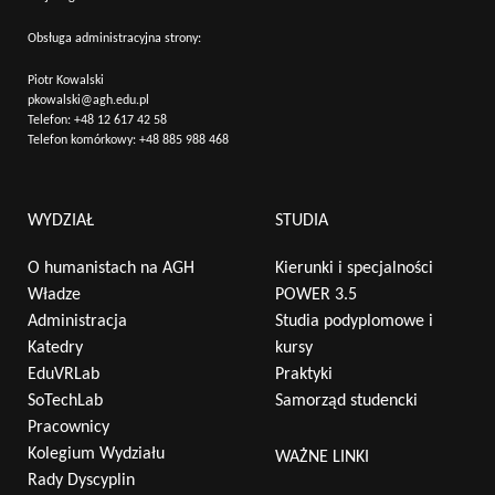
Obsługa administracyjna strony:
Piotr Kowalski
pkowalski@agh.edu.pl
Telefon:
+48 12 617 42 58
Telefon komórkowy:
+48 885 988 468
WYDZIAŁ
STUDIA
O humanistach na AGH
Kierunki i specjalności
Władze
POWER 3.5
Administracja
Studia podyplomowe i
Katedry
kursy
EduVRLab
Praktyki
SoTechLab
Samorząd studencki
Pracownicy
Kolegium Wydziału
WAŻNE LINKI
Rady Dyscyplin
Wyszukaj na stronie: