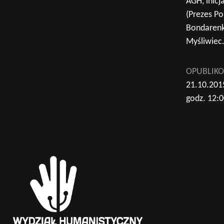
AGH, inic
(Prezes Po
Bondarenk
Myśliwiec
OPUBLIK
21.10.201
godz. 12: