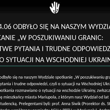
 z Dziekanatem
ytecki System
USOS
 Studiów (USOS)
Unitime
4.06 ODBYŁO SIĘ NA NASZYM WYDZI
ęć (Unitime)
SkOs
ANIE „W POSZUKIWANIU GRANIC:
na Platforma E-
BPP
gowa (UPEL)
TWE PYTANIA I TRUDNE ODPOWIEDZ
Zaloguj
ana Baza
 O SYTUACJI NA WSCHODNIEJ UKRAI
otów Obieralnych
ny i zarządzenia
odbyło się na naszym Wydziale spotkanie „W poszukiwaniu gra
nik
ytania i trudne odpowiedzi, czyli o sytuacji na Wschodniej Ukra
potkania rozmawiano o sytuacji na wschodzie Ukrainy, zwłszc
+
się mieszkańcy miasta Mariupola, z którym nasz Wydział od lat
 AGH
udencką. Prelegentami byli: prof. Anna Siwik (Prorektor ds. 