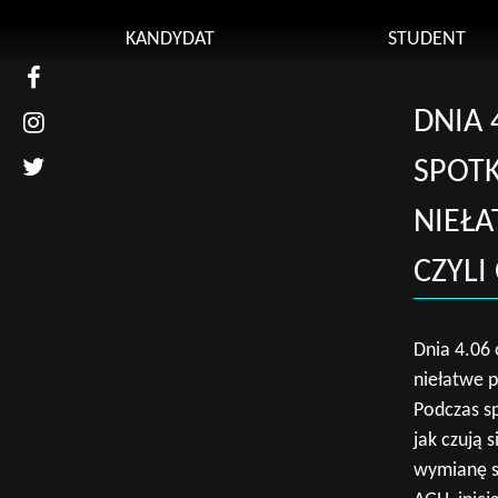
Kontakt
KANDYDAT
STUDENT
Uniwers
Obsługi
Kierunki studiów
DNIA 
Plan zaj
Rekrutacja
SPOTK
Uczelnia
Learnin
NIEŁA
Uczelni
CZYLI
Przedmi
(UBPO)
Regulami
Dnia 4.06 
Przewod
niełatwe p
Podczas s
Erasmus
jak czują 
Sylabus
wymianę st