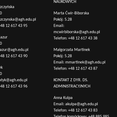
NAUKOWYCH
zczyńska
10
Marta Ćwir-Biborska
szczynska@agh.edu.pl
Pokój: 5.28
48 12 617 43 95
Email:
mcwirbiborska@agh.edu.pl
Mazur
Telefon:
+48 12 617 43 38
10
azur@agh.edu.pl
Małgorzata Martinek
48 12 617 43 90
Pokój: 5.28
Email:
mmartinek@agh.edu.pl
yk
Telefon:
+48 12 617 43 87
10
atyk@agh.edu.pl
KONTAKT Z DYR. DS.
48 12 617 43 96
ADMINISTRACYJNYCH
Anna Kulpa
Email:
akulpa@agh.edu.pl
Telefon:
+48 12 617 43 83
Telefon komórkowy:
+48 885 985