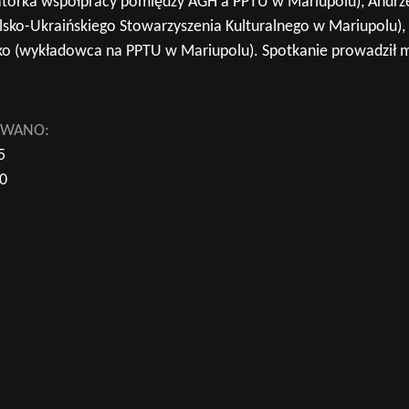
jatorka współpracy pomiędzy AGH a PPTU w Mariupolu), Andrz
lsko-Ukraińskiego Stowarzyszenia Kulturalnego w Mariupolu), J
o (wykładowca na PPTU w Mariupolu). Spotkanie prowadził m
.
OWANO:
5
00