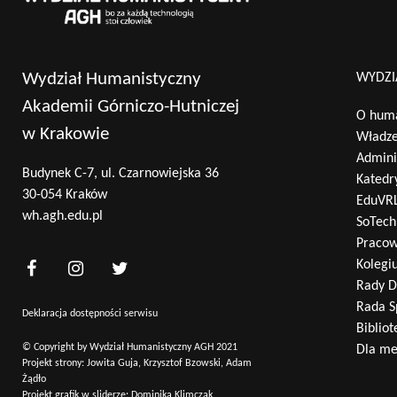
Wydział Humanistyczny
WYDZI
Akademii Górniczo-Hutniczej
O huma
w Krakowie
Władz
Admini
Budynek C-7, ul. Czarnowiejska 36
Katedr
30-054 Kraków
EduVR
wh.agh.edu.pl
SoTech
Pracow
Kolegi
Rady D
Rada S
Deklaracja dostępności serwisu
Bibliot
© Copyright by Wydział Humanistyczny AGH 2021
Dla m
Projekt strony: Jowita Guja, Krzysztof Bzowski, Adam
Żądło
Projekt grafik w sliderze: Dominika Klimczak