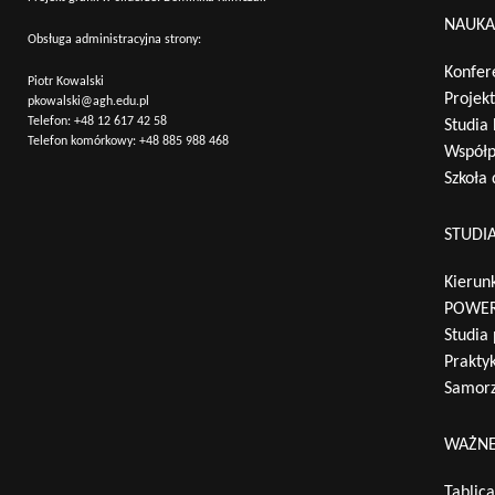
NAUK
Obsługa administracyjna strony:
Konfer
Piotr Kowalski
Projek
pkowalski@agh.edu.pl
Telefon:
+48 12 617 42 58
Studia
Telefon komórkowy:
+48 885 988 468
Współp
Szkoła
STUDI
Kierunk
POWER
Studia
Praktyk
Samorz
WAŻNE
Tablic