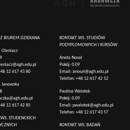
 Z BIUREM DZIEKANA
KONTAKT WS. STUDIÓW
PODYPLOMOWYCH I KURSÓW
 Oleniacz
09
Aneta Nosal
leniacz@agh.edu.pl
Pokój: 0.09
48 12 617 43 80
Email:
anosal@agh.edu.pl
Telefon:
+48 12 617 42 52
a Janowska
28
Paulina Walotek
aczka@agh.edu.pl
Pokój: 0.09
48 12 617 42 85
Email:
pwalotek@agh.edu.pl
Telefon:
+48 12 617 43 57
 WS. STUDENCKICH
TYCZNYCH
KONTAKT WS. BADAŃ