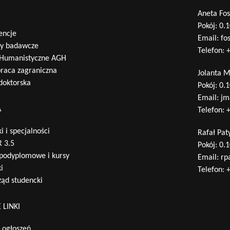
A
Aneta Fos
Pokój: 0.
encje
Email:
fo
ty badawcze
Telefon:
+
 Humanistyczne AGH
raca zagraniczna
Jolanta 
 doktorska
Pokój: 0.
Email:
jm
A
Telefon:
+
i i specjalności
Rafał Pat
 3.5
Pokój: 0.
 podyplomowe i kursy
Email:
rp
i
Telefon:
+
ąd studencki
 LINKI
a ogłoszeń