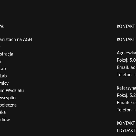
Wyszukaj na stronie:
AŁ
KONTAKT
nistach na AGH
KONTAKT
e
Agnieszka
stracja
Pokój: 5.
y
Email:
ao
Lab
Telefon:
+
Lab
nicy
Katarzyn
um Wydziału
Pokój: 5.
yscyplin
Email:
kr
połeczna
Telefon:
+
eka
ediów
KONTAKT
I DYDAK