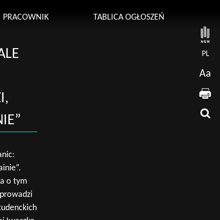
PRACOWNIK
TABLICA OGŁOSZEŃ
ALE
PL
Aa
I,
NIE”
nic:
inie”.
za o tym
 prowadzi
Studenckich