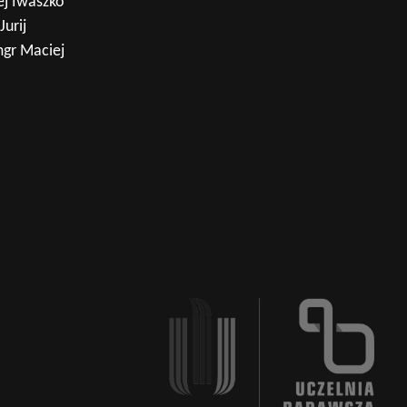
ej Iwaszko
urij
gr Maciej