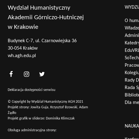
Wydział Humanistyczny
WYDZI
Akademii Górniczo-Hutniczej
O huma
w Krakowie
Władz
Admini
Budynek C-7, ul. Czarnowiejska 36
Katedr
30-054 Kraków
EduVR
wh.agh.edu.pl
SoTech
Pracow
Kolegi
Rady D
Rada S
Deklaracja dostępności serwisu
Bibliot
© Copyright by Wydział Humanistyczny AGH 2021
Dla m
Projekt strony: Jowita Guja, Krzysztof Bzowski, Adam
Żądło
Projekt grafik w sliderze: Dominika Klimczak
NAUK
Obsługa administracyjna strony: