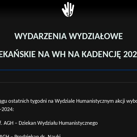
 z Dziekanatem
ytecki System
USOS
 Studiów (USOS)
Unitime
ęć (Unitime)
WYDARZENIA WYDZIAŁOWE
SkOs
na Platforma E-
EKAŃSKIE NA WH NA KADENCJĘ 202
BPP
gowa (UPEL)
Zaloguj
ana Baza
otów Obieralnych
ny i zarządzenia
gu ostatnich tygodni na Wydziale Humanistycznym akcji wybo
nik
0-2024:
+
of. AGH – Dziekan Wydziału Humanistycznego
 AGH