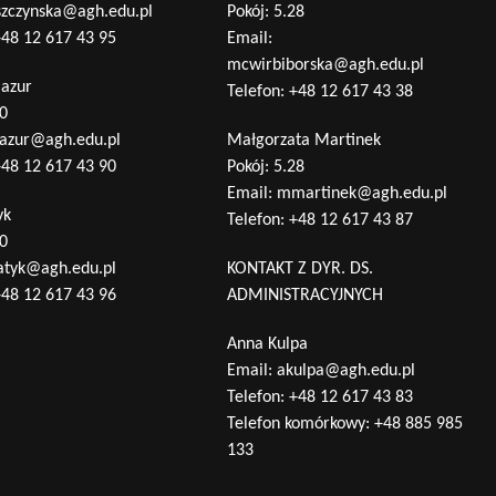
szczynska@agh.edu.pl
Pokój: 5.28
48 12 617 43 95
Email:
mcwirbiborska@agh.edu.pl
Mazur
Telefon:
+48 12 617 43 38
10
azur@agh.edu.pl
Małgorzata Martinek
48 12 617 43 90
Pokój: 5.28
Email:
mmartinek@agh.edu.pl
yk
Telefon:
+48 12 617 43 87
10
atyk@agh.edu.pl
KONTAKT Z DYR. DS.
48 12 617 43 96
ADMINISTRACYJNYCH
Anna Kulpa
Email:
akulpa@agh.edu.pl
Telefon:
+48 12 617 43 83
Telefon komórkowy:
+48 885 985
133