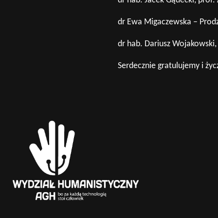
dr hab. Jacek Gądecki, prof.
dr Ewa Migaczewska – Prodzi
dr hab. Dariusz Wojakowski,
Serdecznie gratulujemy i ż