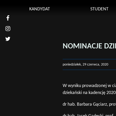
Kontakt
KANDYDAT
STUDENT
Uniwers
Obsługi
Kierunki studiów
Plan zaj
Rekrutacja
Uczelnia
NOMINACJE DZI
Learnin
Uczelni
Przedmi
poniedziałek, 29 czerwca, 2020
(UBPO)
Regulami
W wyniku prowadzonej w cią
Przewod
dziekański na kadencję 202
Erasmus
dr hab. Barbara Gąciarz, pr
Sylabus