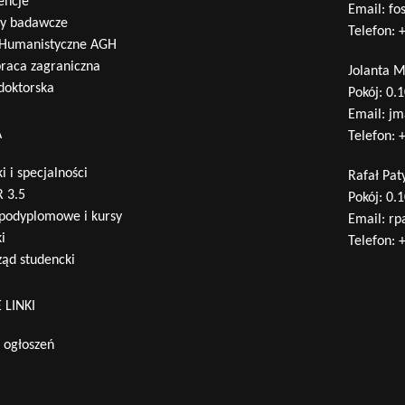
encje
Email:
fo
ty badawcze
Telefon:
+
 Humanistyczne AGH
raca zagraniczna
Jolanta 
 doktorska
Pokój: 0.
Email:
jm
A
Telefon:
+
i i specjalności
Rafał Pat
 3.5
Pokój: 0.
 podyplomowe i kursy
Email:
rp
i
Telefon:
+
ąd studencki
 LINKI
a ogłoszeń