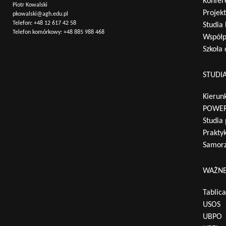
Konfer
Piotr Kowalski
Projek
pkowalski@agh.edu.pl
Telefon:
+48 12 617 42 58
Studia
Telefon komórkowy:
+48 885 988 468
Współp
Szkoła
STUDI
Kierunk
POWER
Studia
Praktyk
Samorz
WAŻNE
Tablic
USOS
UBPO