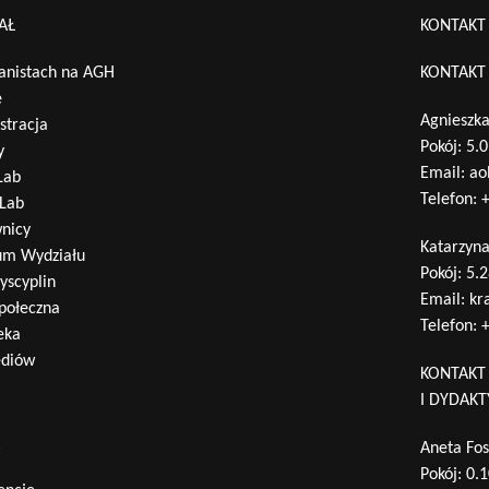
Wyszukaj na stronie:
AŁ
KONTAKT
nistach na AGH
KONTAKT
e
Agnieszka
stracja
Pokój: 5.
y
Email:
ao
Lab
Telefon:
+
Lab
nicy
Katarzyn
um Wydziału
Pokój: 5.
yscyplin
Email:
kr
połeczna
Telefon:
+
eka
ediów
KONTAKT
I DYDAK
A
Aneta Fos
Pokój: 0.