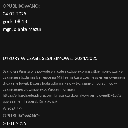
OPUBLIKOWANO:
04.02.2025
godz. 08:13
mgr Jolanta Mazur
DYŻURY W CZASIE SESJI ZIMOWEJ 2024/2025
Szanowni Państwo, z powodu wyjazdu służbowego wszystkie moje dyżury w
czasie sesji będą miały miejsce na MS Teams (za wcześniejszym umówieniem
drogą mejlową). Dyżury będą odbywały się w tych samych porach, co w
czasie semestru zimowego. Więcej informacji:
https://wh.agh.edu.pl/pracownik/lista-uzytkownikow/?employeeID=159 Z
poważaniem Fryderyk Kwiatkowski
WIĘCEJ
OPUBLIKOWANO:
30.01.2025