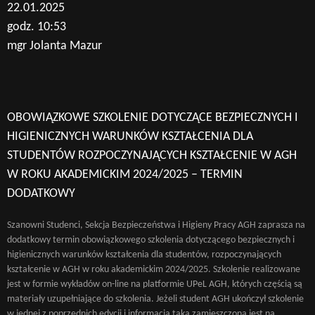
22.01.2025
godz. 10:53
mgr Jolanta Mazur
OBOWIĄZKOWE SZKOLENIE DOTYCZĄCE BEZPIECZNYCH I
HIGIENICZNYCH WARUNKÓW KSZTAŁCENIA DLA
STUDENTÓW ROZPOCZYNAJĄCYCH KSZTAŁCENIE W AGH
W ROKU AKADEMICKIM 2024/2025 – TERMIN
DODATKOWY
Szanowni Studenci, Sekcja Bezpieczeństwa i Higieny Pracy AGH zaprasza na
dodatkowy termin obowiązkowego szkolenia dotyczącego bezpiecznych i
higienicznych warunków kształcenia dla studentów, rozpoczynających
kształcenie w AGH w roku akademickim 2024/2025. Szkolenie realizowane
jest w formie wykładów on-line na platformie UPeL AGH, których częścią są
materiały uzupełniające do szkolenia. Jeżeli student AGH ukończył szkolenie
w jednej z poprzednich edycji i informacja taka zamieszczona jest na