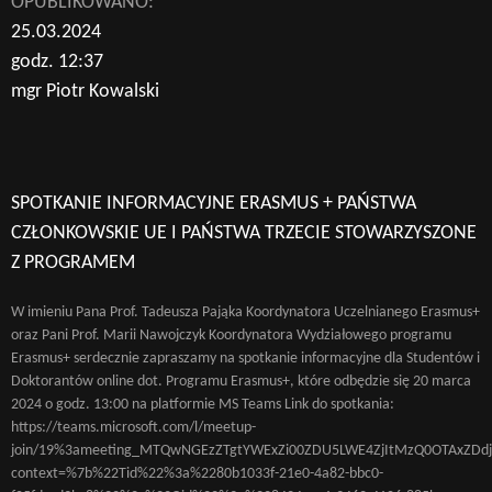
OPUBLIKOWANO:
25.03.2024
godz. 12:37
mgr Piotr Kowalski
SPOTKANIE INFORMACYJNE ERASMUS + PAŃSTWA
CZŁONKOWSKIE UE I PAŃSTWA TRZECIE STOWARZYSZONE
Z PROGRAMEM
W imieniu Pana Prof. Tadeusza Pająka Koordynatora Uczelnianego Erasmus+
oraz Pani Prof. Marii Nawojczyk Koordynatora Wydziałowego programu
Erasmus+ serdecznie zapraszamy na spotkanie informacyjne dla Studentów i
Doktorantów online dot. Programu Erasmus+, które odbędzie się 20 marca
2024 o godz. 13:00 na platformie MS Teams Link do spotkania:
https://teams.microsoft.com/l/meetup-
join/19%3ameeting_MTQwNGEzZTgtYWExZi00ZDU5LWE4ZjItMzQ0OTAxZDd
context=%7b%22Tid%22%3a%2280b1033f-21e0-4a82-bbc0-