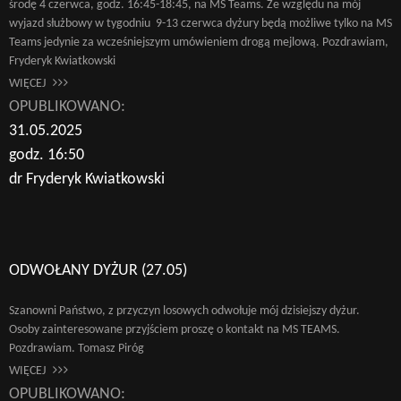
środę 4 czerwca, godz. 16:45-18:45, na MS Teams. Ze względu na mój
wyjazd służbowy w tygodniu 9-13 czerwca dyżury będą możliwe tylko na MS
Teams jedynie za wcześniejszym umówieniem drogą mejlową. Pozdrawiam,
Fryderyk Kwiatkowski
WIĘCEJ
OPUBLIKOWANO:
31.05.2025
godz. 16:50
dr Fryderyk Kwiatkowski
ODWOŁANY DYŻUR (27.05)
Szanowni Państwo, z przyczyn losowych odwołuje mój dzisiejszy dyżur.
Osoby zainteresowane przyjściem proszę o kontakt na MS TEAMS.
Pozdrawiam. Tomasz Piróg
WIĘCEJ
OPUBLIKOWANO: