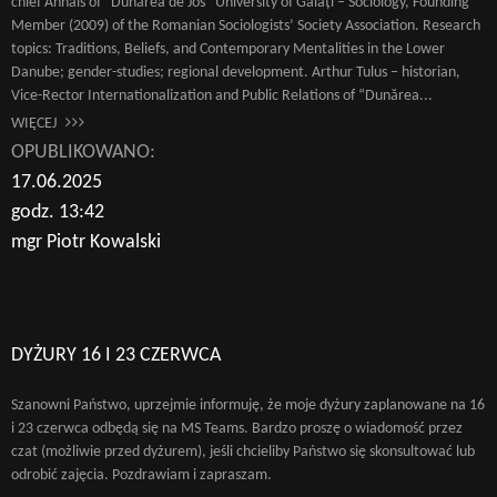
chief Annals of “Dunărea de Jos” University of Galați – Sociology, Founding
Member (2009) of the Romanian Sociologists’ Society Association. Research
topics: Traditions, Beliefs, and Contemporary Mentalities in the Lower
Danube; gender-studies; regional development. Arthur Tulus – historian,
Vice-Rector Internationalization and Public Relations of “Dunărea...
WIĘCEJ
OPUBLIKOWANO:
17.06.2025
godz. 13:42
mgr Piotr Kowalski
DYŻURY 16 I 23 CZERWCA
Szanowni Państwo, uprzejmie informuję, że moje dyżury zaplanowane na 16
i 23 czerwca odbędą się na MS Teams. Bardzo proszę o wiadomość przez
Wyszukaj na stronie:
czat (możliwie przed dyżurem), jeśli chcieliby Państwo się skonsultować lub
odrobić zajęcia. Pozdrawiam i zapraszam.