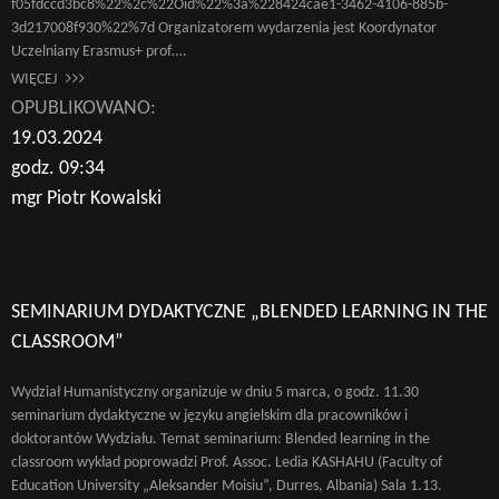
f05fdccd3bc8%22%2c%22Oid%22%3a%228424cae1-3462-4106-885b-
3d217008f930%22%7d Organizatorem wydarzenia jest Koordynator
Uczelniany Erasmus+ prof….
WIĘCEJ
OPUBLIKOWANO:
19.03.2024
godz. 09:34
mgr Piotr Kowalski
SEMINARIUM DYDAKTYCZNE „BLENDED LEARNING IN THE
CLASSROOM”
Wydział Humanistyczny organizuje w dniu 5 marca, o godz. 11.30
seminarium dydaktyczne w języku angielskim dla pracowników i
doktorantów Wydziału. Temat seminarium: Blended learning in the
classroom wykład poprowadzi Prof. Assoc. Ledia KASHAHU (Faculty of
Education University „Aleksander Moisiu”, Durres, Albania) Sala 1.13.