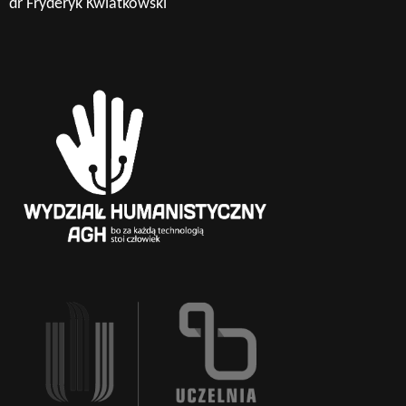
dr Fryderyk Kwiatkowski