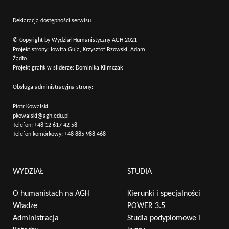
Deklaracja dostępności serwisu
© Copyright by Wydział Humanistyczny AGH 2021
Projekt strony: Jowita Guja, Krzysztof Bzowski, Adam
Żądło
Projekt grafik w sliderze: Dominika Klimczak
Obsługa administracyjna strony:
Piotr Kowalski
pkowalski@agh.edu.pl
Telefon:
+48 12 617 42 58
Telefon komórkowy:
+48 885 988 468
Wyszukaj na stronie:
WYDZIAŁ
STUDIA
O humanistach na AGH
Kierunki i specjalności
Władze
POWER 3.5
Administracja
Studia podyplomowe i