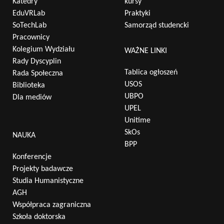
Katedry
kursy
EduVRLab
Praktyki
SoTechLab
Samorząd studencki
Pracownicy
Kolegium Wydziału
WAŻNE LINKI
Rady Dyscyplin
Tablica ogłoszeń
Rada Społeczna
USOS
Biblioteka
UBPO
Dla mediów
UPEL
Unitime
SkOs
NAUKA
BPP
Konferencje
Projekty badawcze
Studia Humanistyczne
AGH
Współpraca zagraniczna
Szkoła doktorska