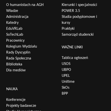
O humanistach na AGH
Kierunki i specjalności
Władze
POWER 3.5
Administracja
Studia podyplomowe i
Katedry
kursy
Wyszukaj na stronie:
EduVRLab
Praktyki
SoTechLab
Samorząd studencki
Pracownicy
Kolegium Wydziału
WAŻNE LINKI
Rady Dyscyplin
Tablica ogłoszeń
Rada Społeczna
USOS
Biblioteka
UBPO
Dla mediów
UPEL
Unitime
SkOs
NAUKA
BPP
Konferencje
Projekty badawcze