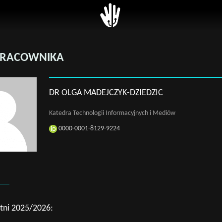
 z Dziekanatem
ytecki System
USOS
 Studiów (USOS)
Unitime
ęć (Unitime)
PRACOWNIKA
SkOs
na Platforma E-
BPP
gowa (UPEL)
DR OLGA MADEJCZYK-DZIEDZIC
Zaloguj
ana Baza
Katedra Technologii Informacyjnych i Mediów
otów Obieralnych
0000-0001-8129-9224
ny i zarządzenia
nik
+
 AGH
etni 2025/2026: