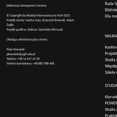
Rada S
Deklaracja dostępności serwisu
Bibliot
© Copyright by Wydział Humanistyczny AGH 2021
Dla m
Projekt strony: Jowita Guja, Krzysztof Bzowski, Adam
Żądło
Projekt grafik w sliderze: Dominika Klimczak
NAUK
Obsługa administracyjna strony:
Konfer
Piotr Kowalski
Projek
pkowalski@agh.edu.pl
Telefon:
+48 12 617 42 58
Studia
Telefon komórkowy:
+48 885 988 468
Współp
Szkoła
STUDI
Kierunk
POWER
Studia
Praktyk