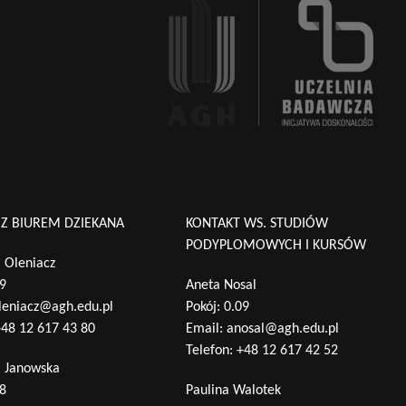
 Z BIUREM DZIEKANA
KONTAKT WS. STUDIÓW
PODYPLOMOWYCH I KURSÓW
 Oleniacz
09
Aneta Nosal
leniacz@agh.edu.pl
Pokój: 0.09
48 12 617 43 80
Email:
anosal@agh.edu.pl
Telefon:
+48 12 617 42 52
a Janowska
28
Paulina Walotek