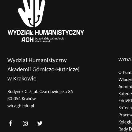
Wydział Humanistyczny
WYDZI
Akademii Górniczo-Hutniczej
O huma
w Krakowie
Władz
Admini
Budynek C-7, ul. Czarnowiejska 36
Katedr
30-054 Kraków
EduVR
wh.agh.edu.pl
SoTech
Pracow
Kolegi
Rady D