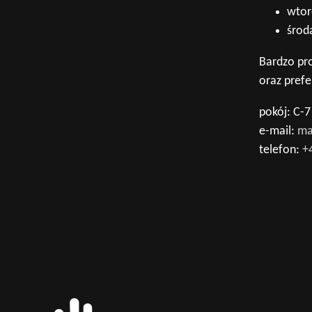
wtor
środa
Bardzo pr
oraz pref
pokój: C-7
e-mail:
ma
telefon:
+