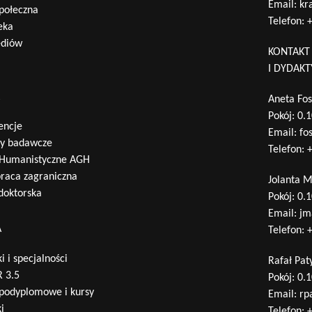
Email:
kr
połeczna
Telefon:
+
eka
ediów
KONTAKT
I DYDAK
A
Aneta Fos
Pokój: 0.
encje
Email:
fo
ty badawcze
Telefon:
+
 Humanistyczne AGH
raca zagraniczna
Jolanta 
 doktorska
Pokój: 0.
Email:
jm
A
Telefon:
+
i i specjalności
Rafał Pat
 3.5
Pokój: 0.
 podyplomowe i kursy
Email:
rp
i
Telefon:
+