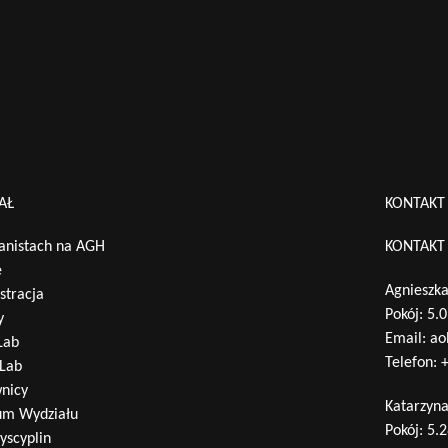
Wyszukaj na stronie:
AŁ
KONTAKT
nistach na AGH
KONTAKT
e
Agnieszka
stracja
Pokój: 5.
y
Email:
ao
Lab
Telefon:
+
Lab
nicy
Katarzyn
um Wydziału
Pokój: 5.
yscyplin