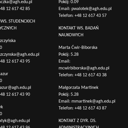
aczka@agh.edu.pl
Pokój: 0.09
48 12 617 42 85
Email:
pwalotek@agh.edu.pl
Telefon:
+48 12 617 43 57
 WS. STUDENCKICH
TYCZNYCH
KONTAKT WS. BADAŃ
NAUKOWYCH
zczyńska
10
Marta Ćwir-Biborska
szczynska@agh.edu.pl
Pokój: 5.28
48 12 617 43 95
Email:
mcwirbiborska@agh.edu.pl
Mazur
Telefon:
+48 12 617 43 38
10
azur@agh.edu.pl
Małgorzata Martinek
48 12 617 43 90
Pokój: 5.28
Email:
mmartinek@agh.edu.pl
yk
Telefon:
+48 12 617 43 87
10
atyk@agh.edu.pl
KONTAKT Z DYR. DS.
48 12 617 43 96
ADMINISTRACYJNYCH