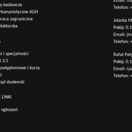
Email:
fo
ty badawcze
Telefon:
+
 Humanistyczne AGH
raca zagraniczna
Jolanta 
 doktorska
Pokój: 0.
Email:
jm
A
Telefon:
+
i i specjalności
Rafał Pat
 3.5
Pokój: 0.
 podyplomowe i kursy
Email:
rp
i
Telefon:
+
ąd studencki
 LINKI
a ogłoszeń