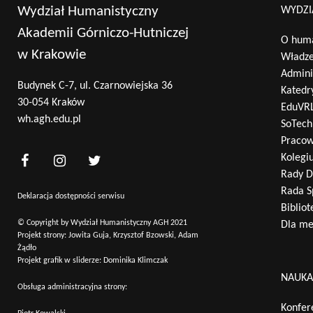
Wydział Humanistyczny
WYDZI
Akademii Górniczo-Hutniczej
O huma
w Krakowie
Władz
Admini
Budynek C-7, ul. Czarnowiejska 36
Katedr
30-054 Kraków
EduVR
wh.agh.edu.pl
SoTech
Pracow
Kolegi
Rady D
Rada S
Deklaracja dostępności serwisu
Bibliot
© Copyright by Wydział Humanistyczny AGH 2021
Dla m
Projekt strony: Jowita Guja, Krzysztof Bzowski, Adam
Żądło
Projekt grafik w sliderze: Dominika Klimczak
NAUK
Obsługa administracyjna strony:
Konfer