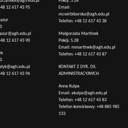
szczynska@agh.edu.pl
Pokój: 5.28
48 12 617 43 95
Email:
mcwirbiborska@agh.edu.pl
Mazur
Telefon:
+48 12 617 43 38
10
azur@agh.edu.pl
Małgorzata Martinek
48 12 617 43 90
Pokój: 5.28
Email:
mmartinek@agh.edu.pl
yk
Telefon:
+48 12 617 43 87
10
atyk@agh.edu.pl
KONTAKT Z DYR. DS.
48 12 617 43 96
ADMINISTRACYJNYCH
Anna Kulpa
Email:
akulpa@agh.edu.pl
Telefon:
+48 12 617 43 83
Telefon komórkowy:
+48 885 985
133