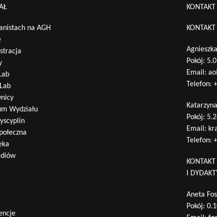
AŁ
KONTAKT
Wyszukaj na stronie:
nistach na AGH
KONTAKT
e
Agnieszka
stracja
Pokój: 5.
y
Email:
ao
Lab
Telefon:
+
Lab
nicy
Katarzyn
um Wydziału
Pokój: 5.
yscyplin
Email:
kr
połeczna
Telefon:
+
eka
ediów
KONTAKT
I DYDAK
A
Aneta Fos
Pokój: 0.
encje