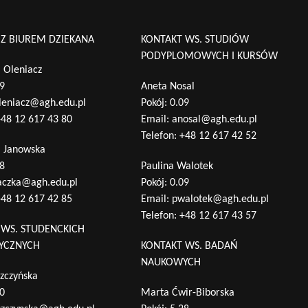
 Z BIUREM DZIEKANA
KONTAKT WS. STUDIÓW
PODYPLOMOWYCH I KURSÓW
 Oleniacz
09
Aneta Nosal
leniacz@agh.edu.pl
Pokój: 0.09
48 12 617 43 80
Email:
anosal@agh.edu.pl
Telefon:
+48 12 617 42 52
a Janowska
28
Paulina Walotek
aczka@agh.edu.pl
Pokój: 0.09
48 12 617 42 85
Email:
pwalotek@agh.edu.pl
Telefon:
+48 12 617 43 57
 WS. STUDENCKICH
TYCZNYCH
KONTAKT WS. BADAŃ
NAUKOWYCH
zczyńska
10
Marta Ćwir-Biborska