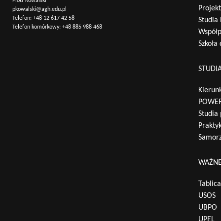
Piotr Kowalski
Projek
pkowalski@agh.edu.pl
Telefon:
+48 12 617 42 58
Studia
Telefon komórkowy:
+48 885 988 468
Współp
Szkoła
STUDI
Kierunk
POWER
Studia
Praktyk
Samorz
WAŻNE
Tablic
USOS
UBPO
UPEL