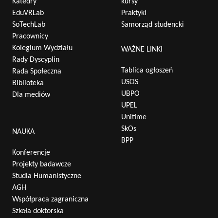
Katedry
kursy
EduVRLab
Praktyki
SoTechLab
Samorząd studencki
Pracownicy
Kolegium Wydziału
WAŻNE LINKI
Rady Dyscyplin
Tablica ogłoszeń
Rada Społeczna
USOS
Biblioteka
UBPO
Dla mediów
UPEL
Unitime
SkOs
NAUKA
BPP
Konferencje
Projekty badawcze
Studia Humanistyczne
AGH
Współpraca zagraniczna
Szkoła doktorska